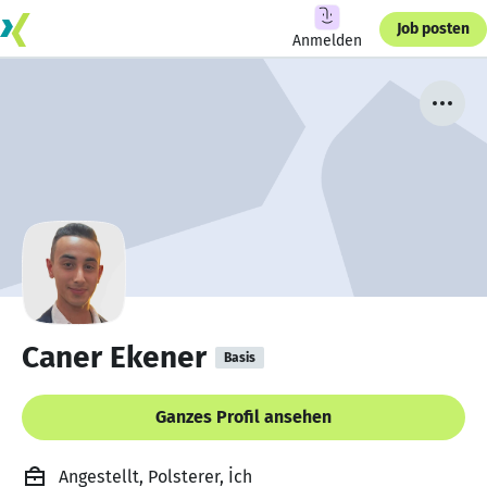
Job posten
Anmelden
Caner Ekener
Basis
Ganzes Profil ansehen
Angestellt, Polsterer, İch