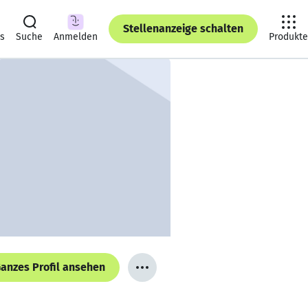
Stellenanzeige schalten
ts
Suche
Anmelden
Produkte
anzes Profil ansehen