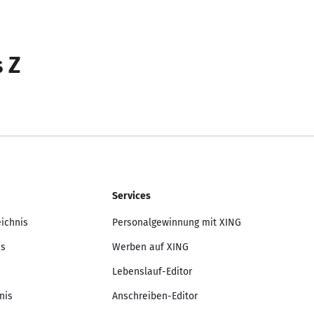
s Z
Services
eichnis
Personalgewinnung mit XING
is
Werben auf XING
Lebenslauf-Editor
nis
Anschreiben-Editor