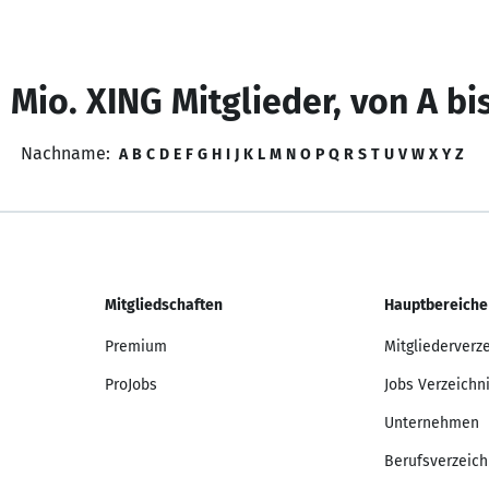
 Mio. XING Mitglieder, von A bi
Nachname:
A
B
C
D
E
F
G
H
I
J
K
L
M
N
O
P
Q
R
S
T
U
V
W
X
Y
Z
Mitgliedschaften
Hauptbereiche
Premium
Mitgliederverz
ProJobs
Jobs Verzeichn
Unternehmen
Berufsverzeich