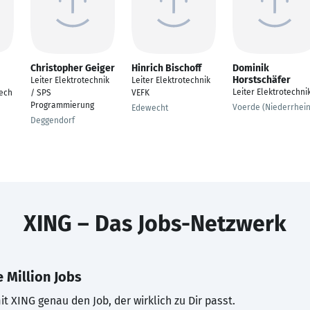
Christopher Geiger
Hinrich Bischoff
Dominik
Horstschäfer
Leiter Elektrotechnik
Leiter Elektrotechnik
Leiter Elektrotechni
ech
/ SPS
VEFK
Programmierung
Voerde (Niederrhein
Edewecht
Deggendorf
XING – Das Jobs-Netzwerk
 Million Jobs
t XING genau den Job, der wirklich zu Dir passt.