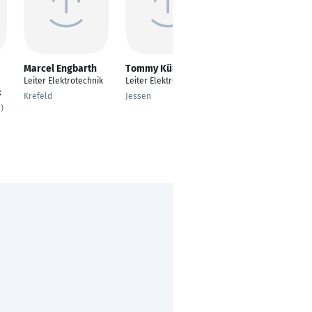
Marcel Engbarth
Tommy Kühnast
Thomas Hürst
Leiter Elektrotechnik
Leiter Elektrotechnik
Technischer Leiter
k
Fachbereich
Krefeld
Jessen
Elektrotechnik
)
Munich