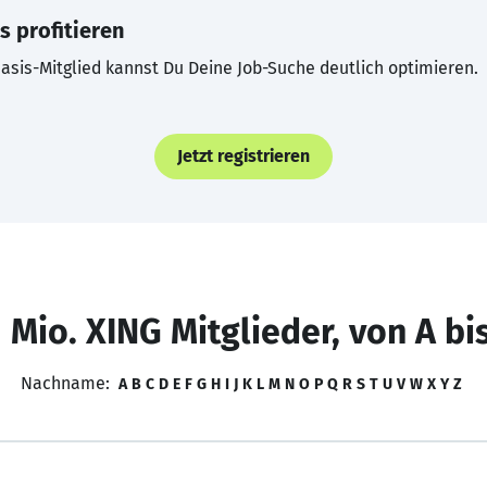
s profitieren
asis-Mitglied kannst Du Deine Job-Suche deutlich optimieren.
Jetzt registrieren
 Mio. XING Mitglieder, von A bi
Nachname:
A
B
C
D
E
F
G
H
I
J
K
L
M
N
O
P
Q
R
S
T
U
V
W
X
Y
Z