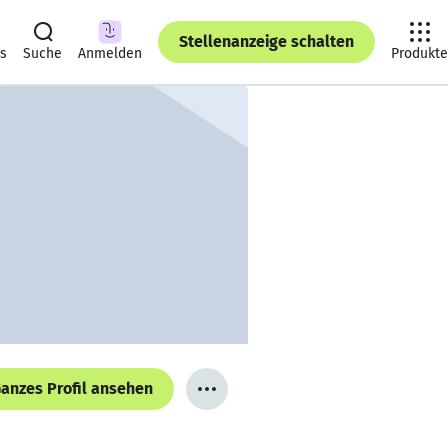
Stellenanzeige schalten
ts
Suche
Anmelden
Produkte
anzes Profil ansehen