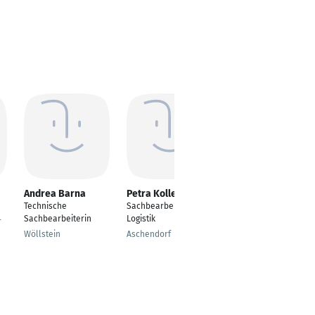
Andrea Barna
Petra Kolles
A.-I. Sinopidou
Technische
Sachbearbeiterin
Check-In Agent
Sachbearbeiterin
Logistik
r
Düsseldorf
Wöllstein
Aschendorf