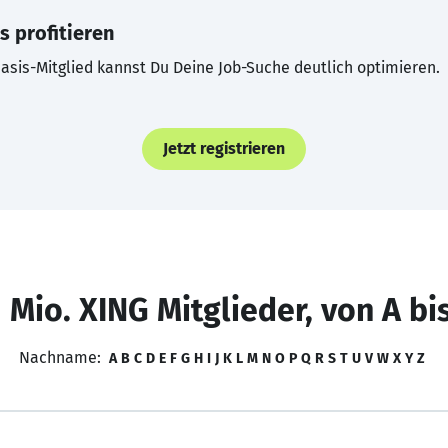
s profitieren
asis-Mitglied kannst Du Deine Job-Suche deutlich optimieren.
Jetzt registrieren
 Mio. XING Mitglieder, von A bi
Nachname:
A
B
C
D
E
F
G
H
I
J
K
L
M
N
O
P
Q
R
S
T
U
V
W
X
Y
Z