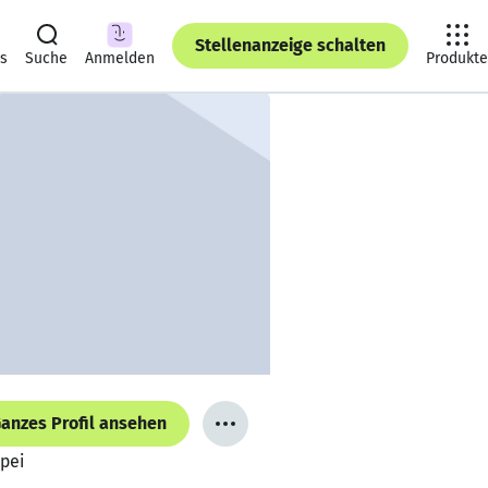
Stellenanzeige schalten
ts
Suche
Anmelden
Produkte
anzes Profil ansehen
ipei