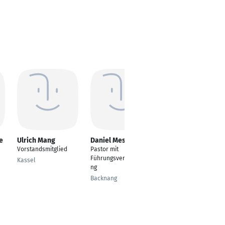
e
Ulrich Mang
Daniel Messer
Jaeyong Sim
Vorstandsmitglied
Pastor mit
---
Führungsverantwortu
Kassel
Düsseldorf
ng
Backnang