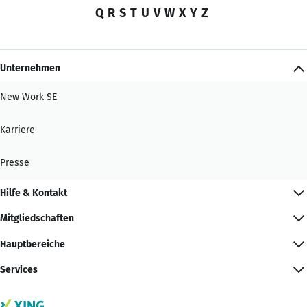
Q
R
S
T
U
V
W
X
Y
Z
Unternehmen
New Work SE
Karriere
Presse
Hilfe & Kontakt
Mitgliedschaften
Hauptbereiche
Services