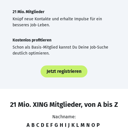
21 Mio. Mitglieder
Knüpf neue Kontakte und erhalte Impulse für ein
besseres Job-Leben.
Kostenlos profitieren
Schon als Basis-Mitglied kannst Du Deine Job-Suche
deutlich optimieren.
Jetzt registrieren
21 Mio. XING Mitglieder, von A bis Z
Nachname:
A
B
C
D
E
F
G
H
I
J
K
L
M
N
O
P