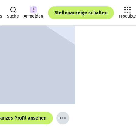
Stellenanzeige schalten
ts
Suche
Anmelden
Produkte
anzes Profil ansehen