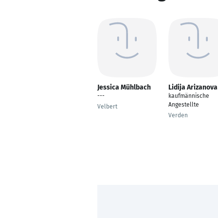
Jessica Mühlbach
Lidija Arizanova
---
kaufmännische
Angestellte
Velbert
Verden