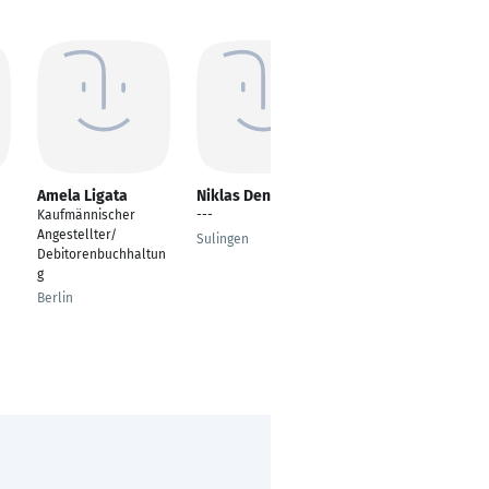
Amela Ligata
Niklas Denker
Sabrina
Kestermann
Kaufmännischer
---
Kaufmännische
Angestellter/
Sulingen
Angestellte
Debitorenbuchhaltun
g
Bochum
Berlin