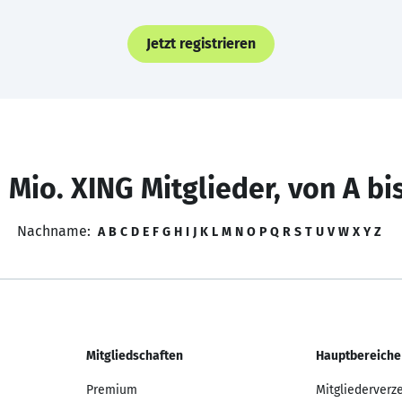
Jetzt registrieren
 Mio. XING Mitglieder, von A bi
Nachname:
A
B
C
D
E
F
G
H
I
J
K
L
M
N
O
P
Q
R
S
T
U
V
W
X
Y
Z
Mitgliedschaften
Hauptbereiche
Premium
Mitgliederverz