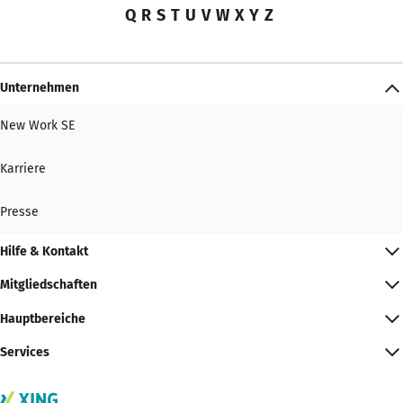
Q
R
S
T
U
V
W
X
Y
Z
Unternehmen
New Work SE
Karriere
Presse
Hilfe & Kontakt
Mitgliedschaften
Hauptbereiche
Services