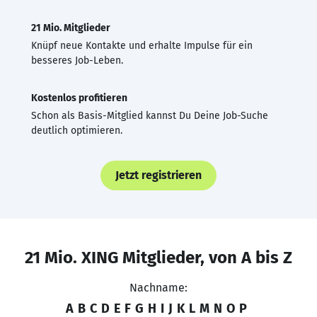
21 Mio. Mitglieder
Knüpf neue Kontakte und erhalte Impulse für ein
besseres Job-Leben.
Kostenlos profitieren
Schon als Basis-Mitglied kannst Du Deine Job-Suche
deutlich optimieren.
Jetzt registrieren
21 Mio. XING Mitglieder, von A bis Z
Nachname:
A
B
C
D
E
F
G
H
I
J
K
L
M
N
O
P