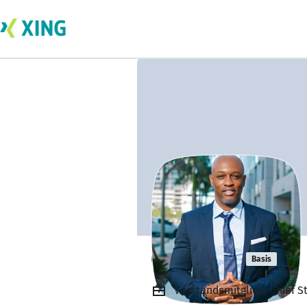
Carl White
Basis
Vorstandsmitglied, Chief St