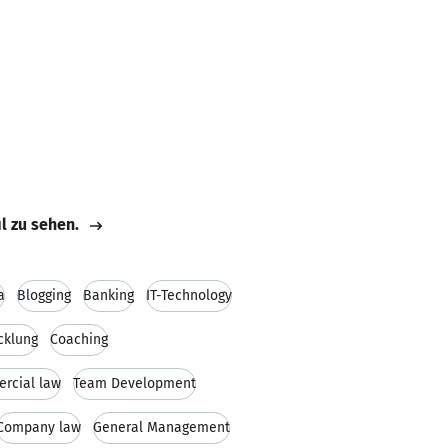
il zu sehen.
a
Blogging
Banking
IT-Technology
cklung
Coaching
rcial law
Team Development
Company law
General Management