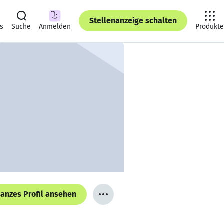
Stellenanzeige schalten
ts
Suche
Anmelden
Produkte
anzes Profil ansehen