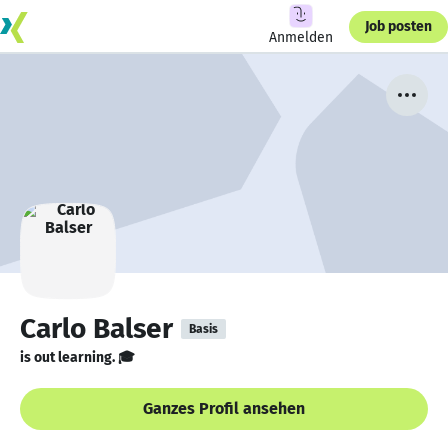
Job posten
Anmelden
Carlo Balser
Basis
is out learning. 🎓
Ganzes Profil ansehen