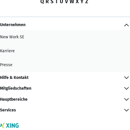
Q
R
S
T
U
V
W
X
Y
Z
Unternehmen
New Work SE
Karriere
Presse
Hilfe & Kontakt
Mitgliedschaften
Hauptbereiche
Services