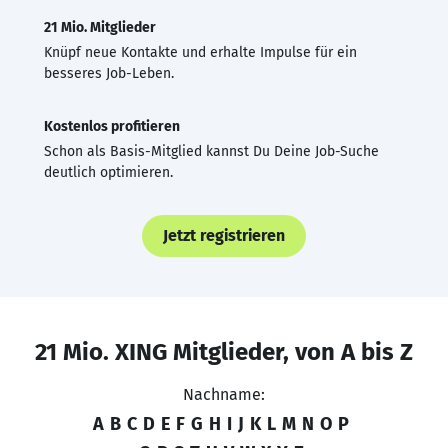
21 Mio. Mitglieder
Knüpf neue Kontakte und erhalte Impulse für ein
besseres Job-Leben.
Kostenlos profitieren
Schon als Basis-Mitglied kannst Du Deine Job-Suche
deutlich optimieren.
Jetzt registrieren
21 Mio. XING Mitglieder, von A bis Z
Nachname:
A
B
C
D
E
F
G
H
I
J
K
L
M
N
O
P