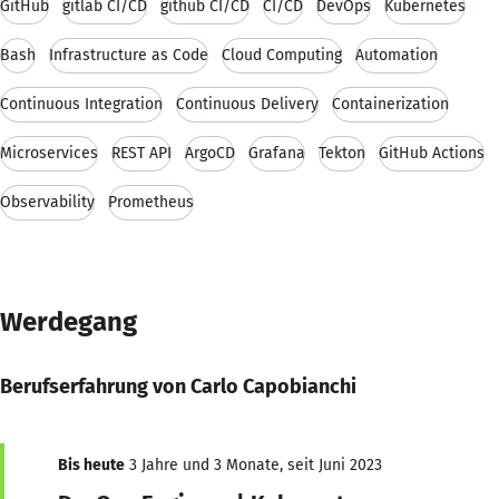
GitHub
gitlab CI/CD
github CI/CD
CI/CD
DevOps
Kubernetes
Bash
Infrastructure as Code
Cloud Computing
Automation
Continuous Integration
Continuous Delivery
Containerization
Microservices
REST API
ArgoCD
Grafana
Tekton
GitHub Actions
Observability
Prometheus
Werdegang
Berufserfahrung von Carlo Capobianchi
Bis heute
3 Jahre und 3 Monate, seit Juni 2023