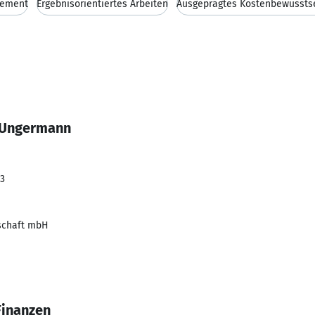
gement
Ergebnisorientiertes Arbeiten
Ausgeprägtes Kostenbewussts
o Ungermann
23
lschaft mbH
Finanzen