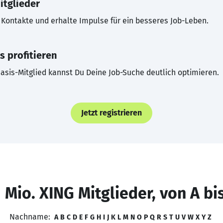
itglieder
Kontakte und erhalte Impulse für ein besseres Job-Leben.
s profitieren
asis-Mitglied kannst Du Deine Job-Suche deutlich optimieren.
Jetzt registrieren
 Mio. XING Mitglieder, von A bi
Nachname:
A
B
C
D
E
F
G
H
I
J
K
L
M
N
O
P
Q
R
S
T
U
V
W
X
Y
Z