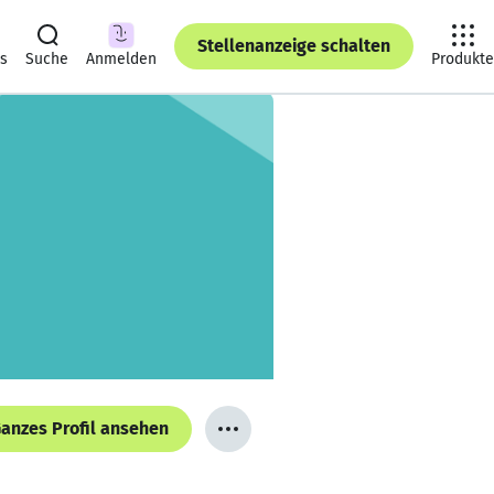
Stellenanzeige schalten
ts
Suche
Anmelden
Produkte
anzes Profil ansehen