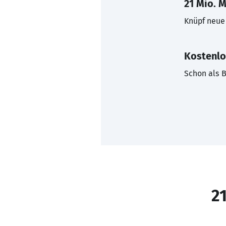
21 Mio. M
Knüpf neue 
Kostenlo
Schon als B
21