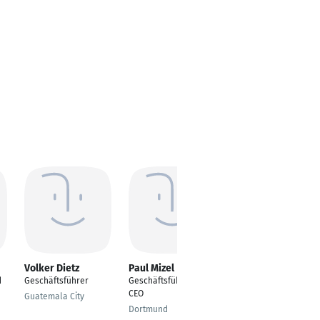
Volker Dietz
Paul Mizel
Tillmann Schlegel
d
Geschäftsführer
Geschäftsführer /
Geschäftsführer (GB
CEO
Contract Solutions
Guatemala City
GmbH)
Dortmund