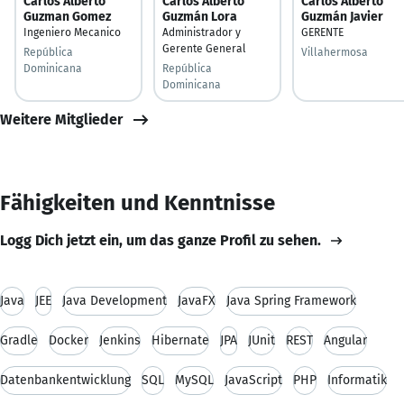
Carlos Alberto
Carlos Alberto
Carlos Alberto
Guzman Gomez
Guzmán Lora
Guzmán Javier
Ingeniero Mecanico
Administrador y
GERENTE
Gerente General
República
Villahermosa
Dominicana
República
Dominicana
Weitere Mitglieder
Fähigkeiten und Kenntnisse
Logg Dich jetzt ein, um das ganze Profil zu sehen.
Java
JEE
Java Development
JavaFX
Java Spring Framework
Gradle
Docker
Jenkins
Hibernate
JPA
JUnit
REST
Angular
Datenbankentwicklung
SQL
MySQL
JavaScript
PHP
Informatik