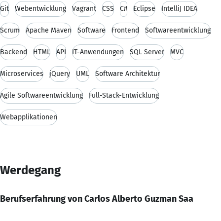
Git
Webentwicklung
Vagrant
CSS
C#
Eclipse
IntelliJ IDEA
Scrum
Apache Maven
Software
Frontend
Softwareentwicklung
Backend
HTML
API
IT-Anwendungen
SQL Server
MVC
Microservices
jQuery
UML
Software Architektur
Agile Softwareentwicklung
Full-Stack-Entwicklung
Webapplikationen
Werdegang
Berufserfahrung von Carlos Alberto Guzman Saa