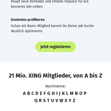
Knüpf neue Kontakte und erhalte Impulse für ein
besseres Job-Leben.
Kostenlos profitieren
Schon als Basis-Mitglied kannst Du Deine Job-Suche
deutlich optimieren.
Jetzt registrieren
21 Mio. XING Mitglieder, von A bis Z
Nachname:
A
B
C
D
E
F
G
H
I
J
K
L
M
N
O
P
Q
R
S
T
U
V
W
X
Y
Z