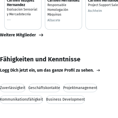
Carmen Vazquez
Carmen Hernández
Carmen Hernánd
Hernandez
Responsable
Project Support Sal
Evaluacion Sensorial
Homologación
Aschheim
y Mercadotecnía
Máquinas
---
Albacete
Weitere Mitglieder
Fähigkeiten und Kenntnisse
Logg Dich jetzt ein, um das ganze Profil zu sehen.
Zuverlässigkeit
Geschäftskontakte
Projektmanagement
Kommunikationsfähigkeit
Business Development