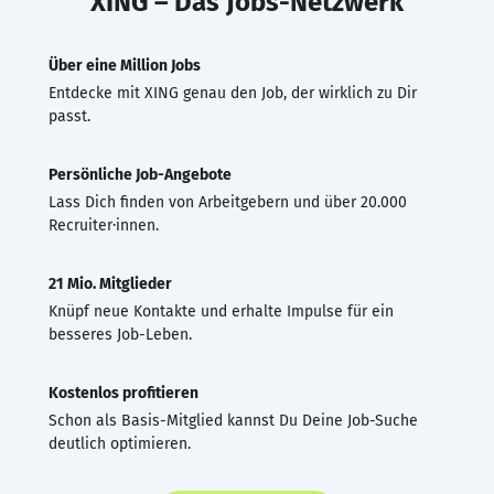
XING – Das Jobs-Netzwerk
Über eine Million Jobs
Entdecke mit XING genau den Job, der wirklich zu Dir
passt.
Persönliche Job-Angebote
Lass Dich finden von Arbeitgebern und über 20.000
Recruiter·innen.
21 Mio. Mitglieder
Knüpf neue Kontakte und erhalte Impulse für ein
besseres Job-Leben.
Kostenlos profitieren
Schon als Basis-Mitglied kannst Du Deine Job-Suche
deutlich optimieren.