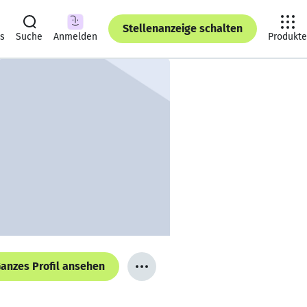
Stellenanzeige schalten
ts
Suche
Anmelden
Produkte
anzes Profil ansehen