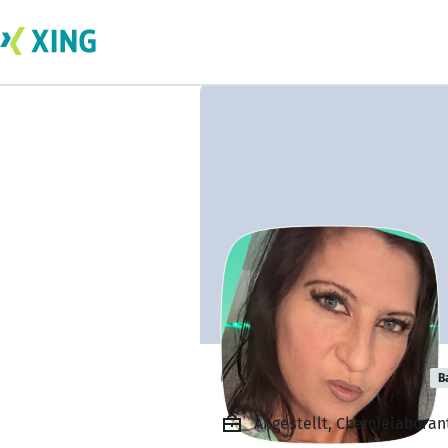
Carmen Mueller
B
Angestellt, Chemielaborant