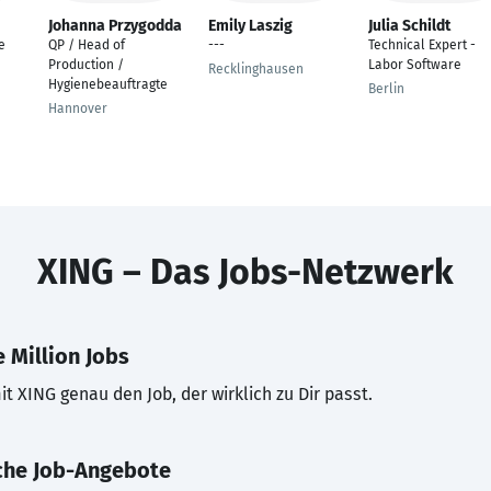
Johanna Przygodda
Emily Laszig
Julia Schildt
e
QP / Head of
---
Technical Expert -
Production /
Labor Software
Recklinghausen
Hygienebeauftragte
Berlin
Hannover
XING – Das Jobs-Netzwerk
 Million Jobs
t XING genau den Job, der wirklich zu Dir passt.
che Job-Angebote