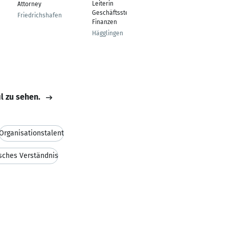
Leiterin
Attorney
Halle/Saale
Geschäftsstelle und
Friedrichshafen
Finanzen
Hägglingen
il zu sehen.
Organisationstalent
sches Verständnis