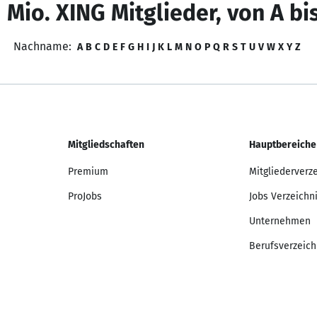
 Mio. XING Mitglieder, von A bi
Nachname:
A
B
C
D
E
F
G
H
I
J
K
L
M
N
O
P
Q
R
S
T
U
V
W
X
Y
Z
Mitgliedschaften
Hauptbereiche
Premium
Mitgliederverz
ProJobs
Jobs Verzeichn
Unternehmen
Berufsverzeich