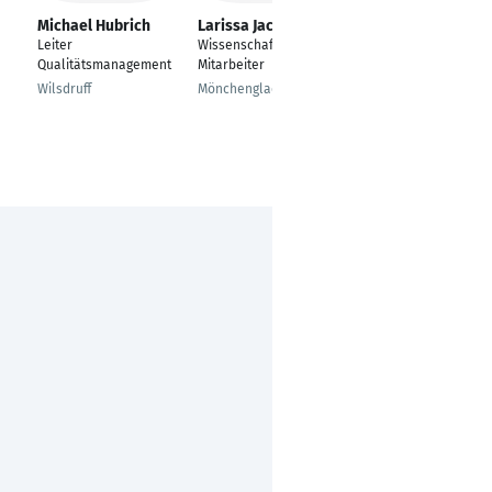
Michael Hubrich
Larissa Jackszis
Thomas Lipski
Leiter
Wissenschaftlicher
Chemielaborant
Qualitätsmanagement
Mitarbeiter
Lübeck
Wilsdruff
Mönchengladbach