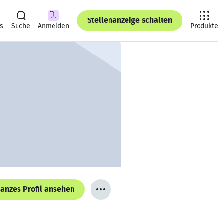
Stellenanzeige schalten
ts
Suche
Anmelden
Produkte
anzes Profil ansehen