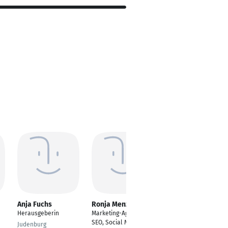
Anja Fuchs
Ronja Menzel
Heike Jüngst
Herausgeberin
Marketing-Agentur für
Autorin & Journalistin
SEO, Social Media Ads
Judenburg
Frankfurt am Main