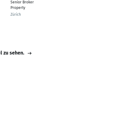
Senior Broker
Property
Zürich
il zu sehen.