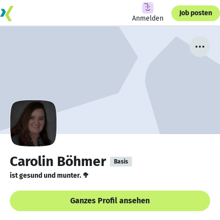
Job posten
Anmelden
Carolin Böhmer
Basis
ist gesund und munter. 🥦
Ganzes Profil ansehen