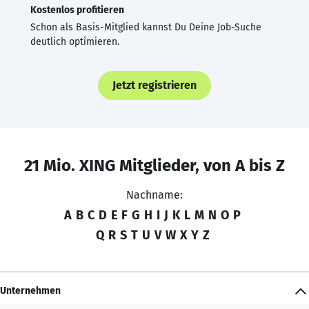
Kostenlos profitieren
Schon als Basis-Mitglied kannst Du Deine Job-Suche
deutlich optimieren.
Jetzt registrieren
21 Mio. XING Mitglieder, von A bis Z
Nachname:
A
B
C
D
E
F
G
H
I
J
K
L
M
N
O
P
Q
R
S
T
U
V
W
X
Y
Z
Unternehmen