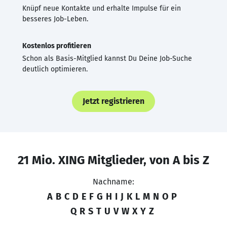
Knüpf neue Kontakte und erhalte Impulse für ein
besseres Job-Leben.
Kostenlos profitieren
Schon als Basis-Mitglied kannst Du Deine Job-Suche
deutlich optimieren.
Jetzt registrieren
21 Mio. XING Mitglieder, von A bis Z
Nachname:
A
B
C
D
E
F
G
H
I
J
K
L
M
N
O
P
Q
R
S
T
U
V
W
X
Y
Z