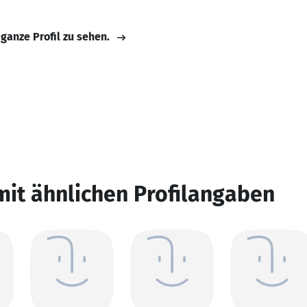
 ganze Profil zu sehen.
mit ähnlichen Profilangaben