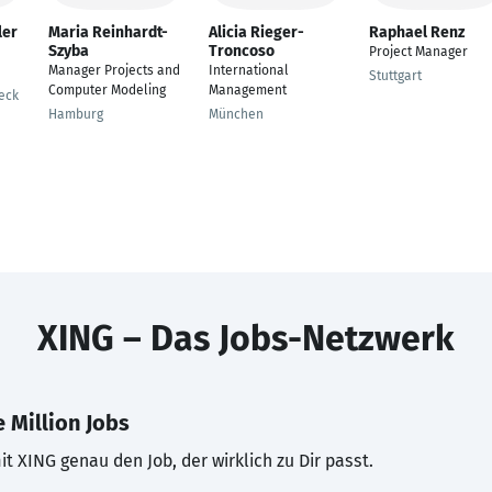
ler
Maria Reinhardt-
Alicia Rieger-
Raphael Renz
Szyba
Troncoso
Project Manager
Manager Projects and
International
Stuttgart
Computer Modeling
Management
eck
Hamburg
München
XING – Das Jobs-Netzwerk
 Million Jobs
t XING genau den Job, der wirklich zu Dir passt.