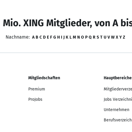
 Mio. XING Mitglieder, von A bi
Nachname:
A
B
C
D
E
F
G
H
I
J
K
L
M
N
O
P
Q
R
S
T
U
V
W
X
Y
Z
Mitgliedschaften
Hauptbereiche
Premium
Mitgliederverz
ProJobs
Jobs Verzeichn
Unternehmen
Berufsverzeich