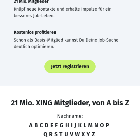
21 Mio. Mitglieder
Knüpf neue Kontakte und erhalte Impulse für ein
besseres Job-Leben.
Kostenlos profitieren
Schon als Basis-Mitglied kannst Du Deine Job-Suche
deutlich optimieren.
Jetzt registrieren
21 Mio. XING Mitglieder, von A bis Z
Nachname:
A
B
C
D
E
F
G
H
I
J
K
L
M
N
O
P
Q
R
S
T
U
V
W
X
Y
Z