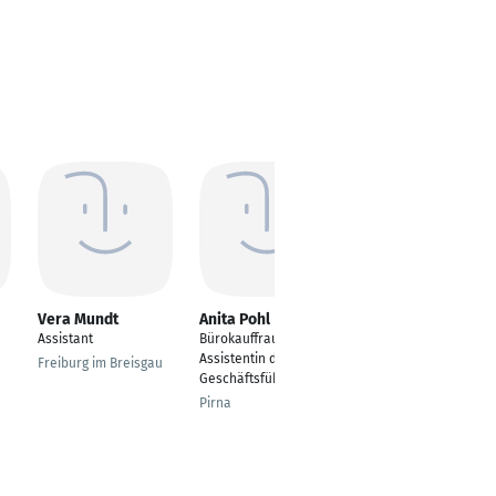
Vera Mundt
Anita Pohl
Anja Beck
Assistant
Bürokauffrau |
Manager Global
Assistentin der
Network & Operations
Freiburg im Breisgau
Geschäftsführung
/ Persönliche
Assistenz
Pirna
Cottbus