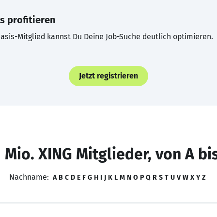
s profitieren
asis-Mitglied kannst Du Deine Job-Suche deutlich optimieren.
Jetzt registrieren
 Mio. XING Mitglieder, von A bi
Nachname:
A
B
C
D
E
F
G
H
I
J
K
L
M
N
O
P
Q
R
S
T
U
V
W
X
Y
Z