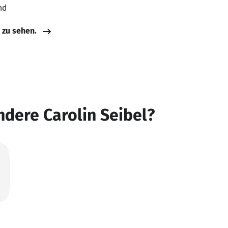
nd
e zu sehen.
ndere Carolin Seibel?