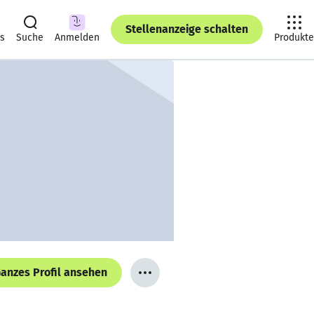
Stellenanzeige schalten
ts
Suche
Anmelden
Produkte
anzes Profil ansehen