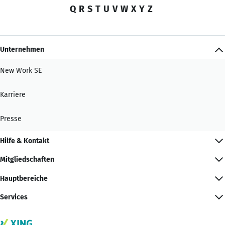
Q
R
S
T
U
V
W
X
Y
Z
Unternehmen
New Work SE
Karriere
Presse
Hilfe & Kontakt
Mitgliedschaften
Hauptbereiche
Services