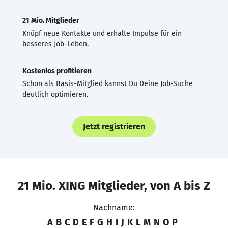
21 Mio. Mitglieder
Knüpf neue Kontakte und erhalte Impulse für ein
besseres Job-Leben.
Kostenlos profitieren
Schon als Basis-Mitglied kannst Du Deine Job-Suche
deutlich optimieren.
Jetzt registrieren
21 Mio. XING Mitglieder, von A bis Z
Nachname:
A
B
C
D
E
F
G
H
I
J
K
L
M
N
O
P