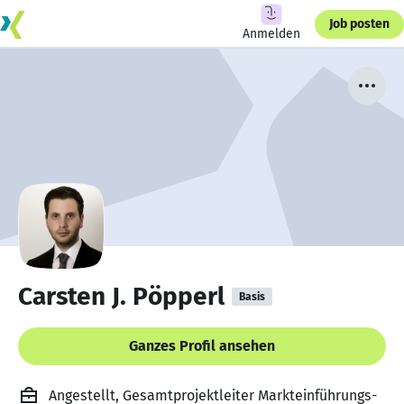
Job posten
Anmelden
Carsten J. Pöpperl
Basis
Ganzes Profil ansehen
Angestellt, Gesamtprojektleiter Markteinführungs-