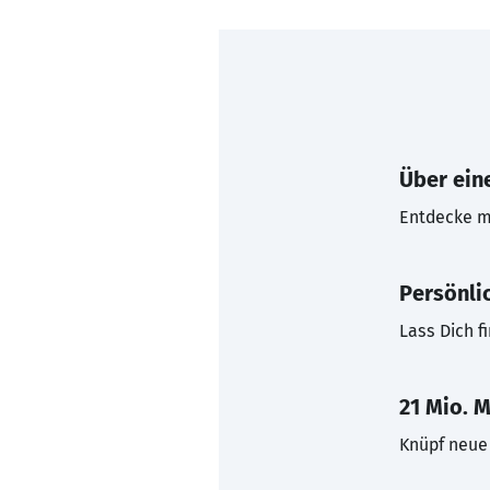
Über eine
Entdecke mi
Persönli
Lass Dich f
21 Mio. M
Knüpf neue 