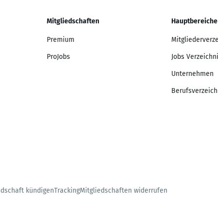
Mitgliedschaften
Hauptbereiche
Premium
Mitgliederverz
ProJobs
Jobs Verzeichn
Unternehmen
Berufsverzeich
edschaft kündigen
Tracking
Mitgliedschaften widerrufen