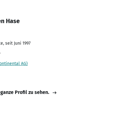
en Hase
, seit Juni 1997
r
ontinental AG)
 ganze Profil zu sehen.