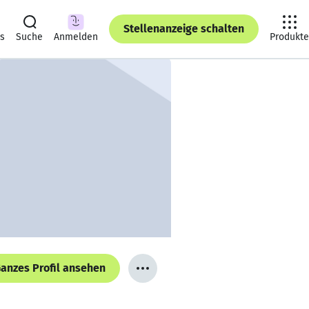
Stellenanzeige schalten
ts
Suche
Anmelden
Produkte
anzes Profil ansehen