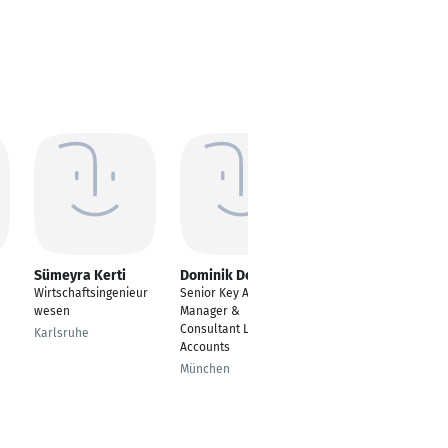
Sümeyra Kerti
Dominik Denes
Michael Porth
Wirtschaftsingenieur
Senior Key Account
National Key Account
wesen
Manager &
Manager
Consultant Large
(Catering/GV)
Karlsruhe
Accounts
Raum Köln
München