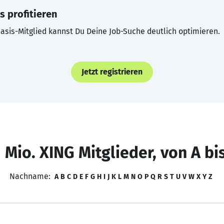
s profitieren
asis-Mitglied kannst Du Deine Job-Suche deutlich optimieren.
Jetzt registrieren
 Mio. XING Mitglieder, von A bi
Nachname:
A
B
C
D
E
F
G
H
I
J
K
L
M
N
O
P
Q
R
S
T
U
V
W
X
Y
Z