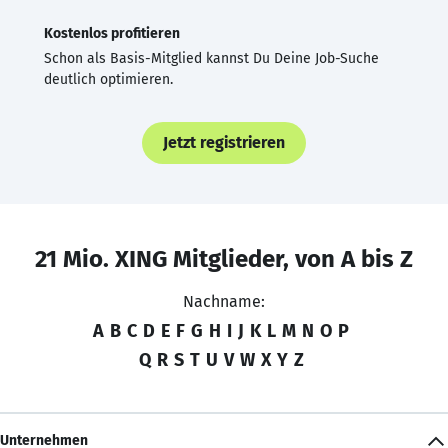
Kostenlos profitieren
Schon als Basis-Mitglied kannst Du Deine Job-Suche
deutlich optimieren.
Jetzt registrieren
21 Mio. XING Mitglieder, von A bis Z
Nachname:
A
B
C
D
E
F
G
H
I
J
K
L
M
N
O
P
Q
R
S
T
U
V
W
X
Y
Z
Unternehmen