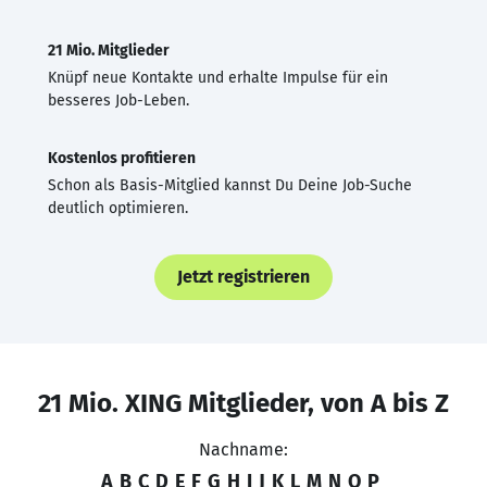
21 Mio. Mitglieder
Knüpf neue Kontakte und erhalte Impulse für ein
besseres Job-Leben.
Kostenlos profitieren
Schon als Basis-Mitglied kannst Du Deine Job-Suche
deutlich optimieren.
Jetzt registrieren
21 Mio. XING Mitglieder, von A bis Z
Nachname:
A
B
C
D
E
F
G
H
I
J
K
L
M
N
O
P