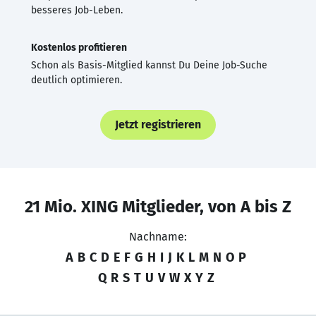
besseres Job-Leben.
Kostenlos profitieren
Schon als Basis-Mitglied kannst Du Deine Job-Suche
deutlich optimieren.
Jetzt registrieren
21 Mio. XING Mitglieder, von A bis Z
Nachname:
A
B
C
D
E
F
G
H
I
J
K
L
M
N
O
P
Q
R
S
T
U
V
W
X
Y
Z