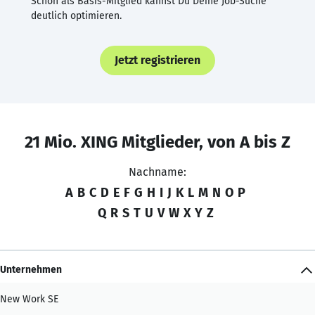
Schon als Basis-Mitglied kannst Du Deine Job-Suche
deutlich optimieren.
Jetzt registrieren
21 Mio. XING Mitglieder, von A bis Z
Nachname:
A
B
C
D
E
F
G
H
I
J
K
L
M
N
O
P
Q
R
S
T
U
V
W
X
Y
Z
Unternehmen
New Work SE