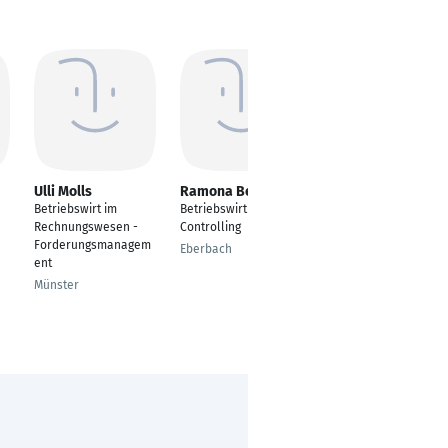
Ulli Molls
Ramona Benig
Daniela
Muehlbauer
Betriebswirt im
Betriebswirtin
---
Rechnungswesen -
Controlling
Forderungsmanagem
Deggendorf
Eberbach
ent
Münster