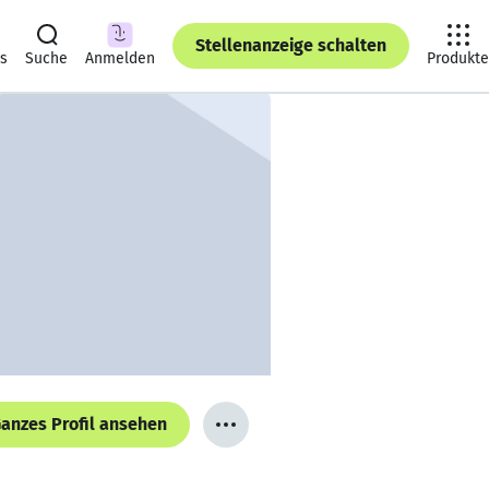
Stellenanzeige schalten
ts
Suche
Anmelden
Produkte
anzes Profil ansehen