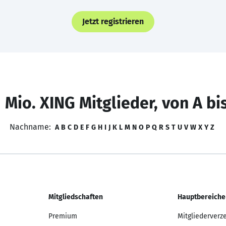
Jetzt registrieren
 Mio. XING Mitglieder, von A bi
Nachname:
A
B
C
D
E
F
G
H
I
J
K
L
M
N
O
P
Q
R
S
T
U
V
W
X
Y
Z
Mitgliedschaften
Hauptbereiche
Premium
Mitgliederverz