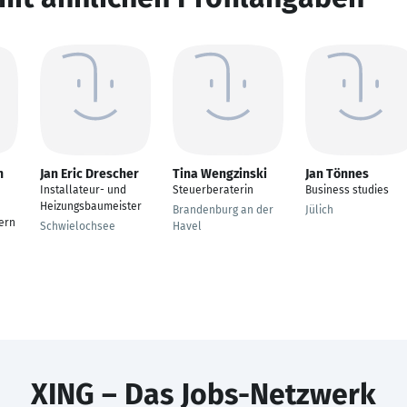
n
Jan Eric Drescher
Tina Wengzinski
Jan Tönnes
Installateur- und
Steuerberaterin
Business studies
Heizungsbaumeister
Brandenburg an der
Jülich
ern
Schwielochsee
Havel
XING – Das Jobs-Netzwerk