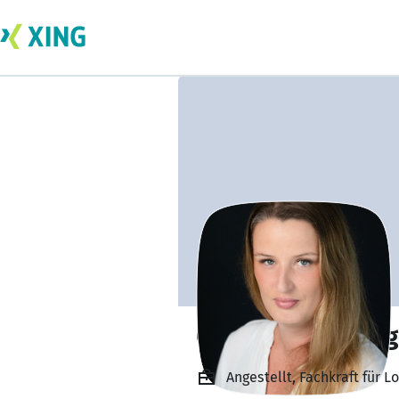
Catharina Hollnag
Angestellt, Fachkraft für L