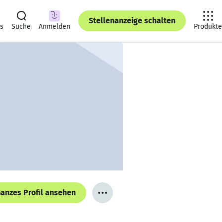
Stellenanzeige schalten
ts
Suche
Anmelden
Produkte
anzes Profil ansehen