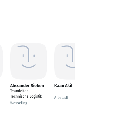
Alexander Sieben
Kaan Akil
Manfred Meudt
Teamleiter
---
Fachkraft für
Technische Logistik
Lagerlogistik
Albstadt
Wesseling
Limburg an der Lahn