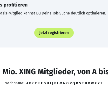
s profitieren
asis-Mitglied kannst Du Deine Job-Suche deutlich optimieren.
Jetzt registrieren
 Mio. XING Mitglieder, von A bi
Nachname:
A
B
C
D
E
F
G
H
I
J
K
L
M
N
O
P
Q
R
S
T
U
V
W
X
Y
Z