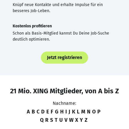
Knüpf neue Kontakte und erhalte Impulse für ein
besseres Job-Leben.
Kostenlos profitieren
Schon als Basis-Mitglied kannst Du Deine Job-Suche
deutlich optimieren.
Jetzt registrieren
21 Mio. XING Mitglieder, von A bis Z
Nachname:
A
B
C
D
E
F
G
H
I
J
K
L
M
N
O
P
Q
R
S
T
U
V
W
X
Y
Z