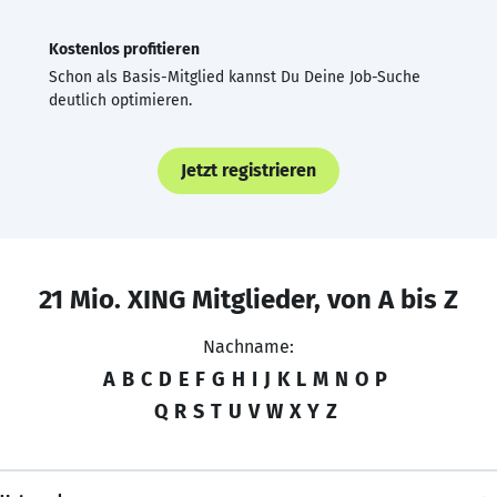
Kostenlos profitieren
Schon als Basis-Mitglied kannst Du Deine Job-Suche
deutlich optimieren.
Jetzt registrieren
21 Mio. XING Mitglieder, von A bis Z
Nachname:
A
B
C
D
E
F
G
H
I
J
K
L
M
N
O
P
Q
R
S
T
U
V
W
X
Y
Z