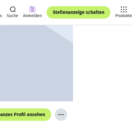
Stellenanzeige schalten
ts
Suche
Anmelden
Produkte
anzes Profil ansehen