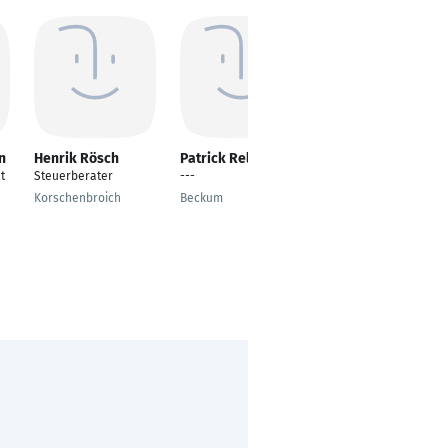
n
Henrik Rösch
Patrick Relleke
Selin Egridere
t
Steuerberater
---
---
Korschenbroich
Beckum
Hamburg