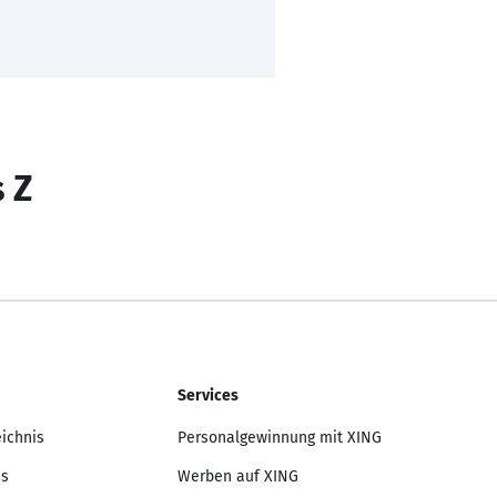
s Z
Services
eichnis
Personalgewinnung mit XING
is
Werben auf XING