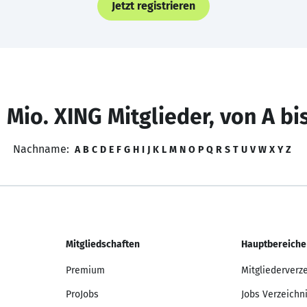
Jetzt registrieren
 Mio. XING Mitglieder, von A bi
Nachname:
A
B
C
D
E
F
G
H
I
J
K
L
M
N
O
P
Q
R
S
T
U
V
W
X
Y
Z
Mitgliedschaften
Hauptbereiche
Premium
Mitgliederverz
ProJobs
Jobs Verzeichn