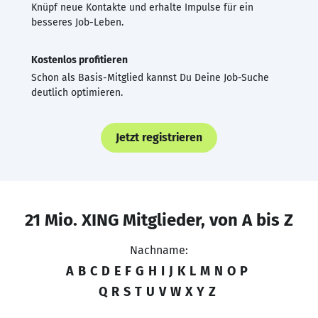
Knüpf neue Kontakte und erhalte Impulse für ein
besseres Job-Leben.
Kostenlos profitieren
Schon als Basis-Mitglied kannst Du Deine Job-Suche
deutlich optimieren.
Jetzt registrieren
21 Mio. XING Mitglieder, von A bis Z
Nachname:
A
B
C
D
E
F
G
H
I
J
K
L
M
N
O
P
Q
R
S
T
U
V
W
X
Y
Z