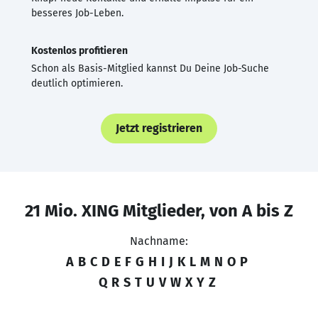
besseres Job-Leben.
Kostenlos profitieren
Schon als Basis-Mitglied kannst Du Deine Job-Suche
deutlich optimieren.
Jetzt registrieren
21 Mio. XING Mitglieder, von A bis Z
Nachname:
A
B
C
D
E
F
G
H
I
J
K
L
M
N
O
P
Q
R
S
T
U
V
W
X
Y
Z