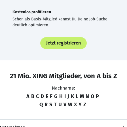
Kostenlos profitieren
Schon als Basis-Mitglied kannst Du Deine Job-Suche
deutlich optimieren.
Jetzt registrieren
21 Mio. XING Mitglieder, von A bis Z
Nachname:
A
B
C
D
E
F
G
H
I
J
K
L
M
N
O
P
Q
R
S
T
U
V
W
X
Y
Z