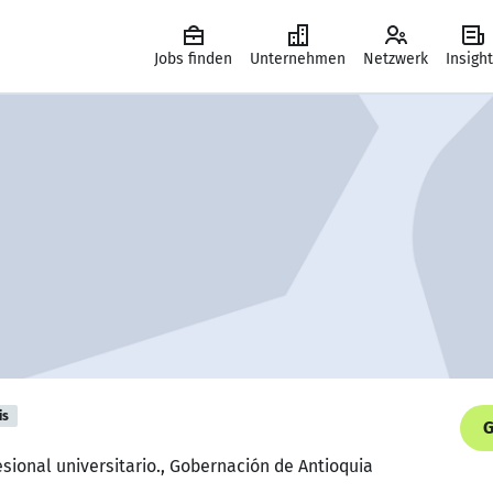
Jobs finden
Unternehmen
Netzwerk
Insigh
is
G
esional universitario., Gobernación de Antioquia