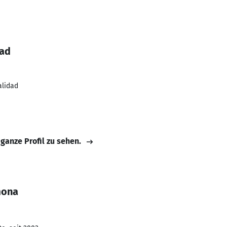
dad
alidad
 ganze Profil zu sehen.
mona