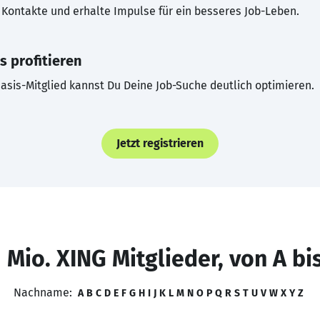
Kontakte und erhalte Impulse für ein besseres Job-Leben.
s profitieren
asis-Mitglied kannst Du Deine Job-Suche deutlich optimieren.
Jetzt registrieren
 Mio. XING Mitglieder, von A bi
Nachname:
A
B
C
D
E
F
G
H
I
J
K
L
M
N
O
P
Q
R
S
T
U
V
W
X
Y
Z