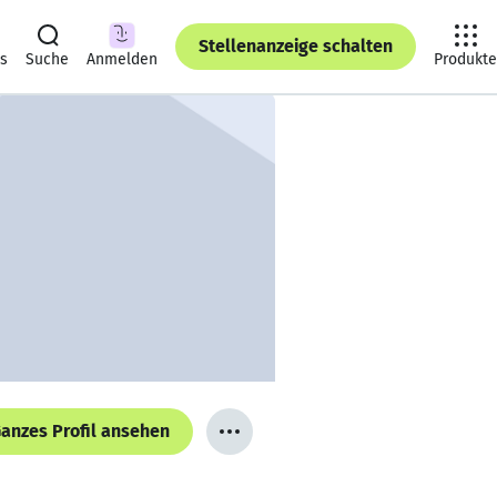
Stellenanzeige schalten
ts
Suche
Anmelden
Produkte
anzes Profil ansehen