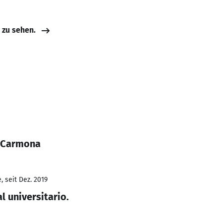
e zu sehen.
r Carmona
 seit Dez. 2019
l universitario.