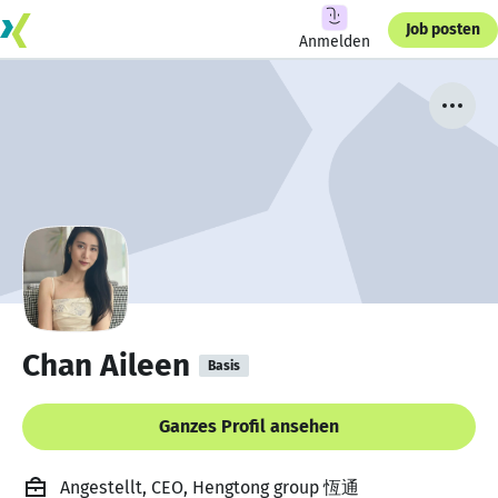
Job posten
Anmelden
Chan Aileen
Basis
Ganzes Profil ansehen
Angestellt, CEO, Hengtong group 恆通