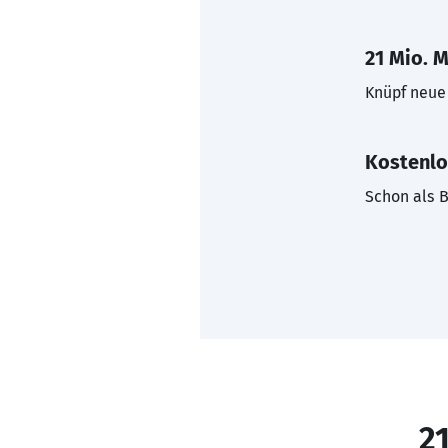
21 Mio. M
Knüpf neue 
Kostenlo
Schon als B
21