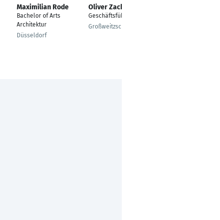
Maximilian Rode
Oliver Zache
Tillman Leistner
Bachelor of Arts
Geschäftsführer
Architekt, Teamleiter
Architektur
Großweitzschen
Hamburg
Düsseldorf