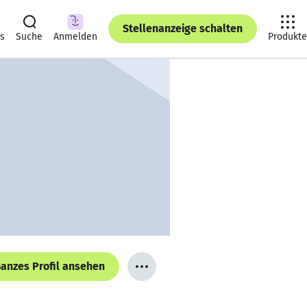
Stellenanzeige schalten
ts
Suche
Anmelden
Produkte
anzes Profil ansehen