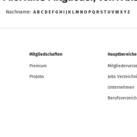
Nachname:
A
B
C
D
E
F
G
H
I
J
K
L
M
N
O
P
Q
R
S
T
U
V
W
X
Y
Z
Mitgliedschaften
Hauptbereiche
Premium
Mitgliederverz
ProJobs
Jobs Verzeichn
Unternehmen
Berufsverzeich