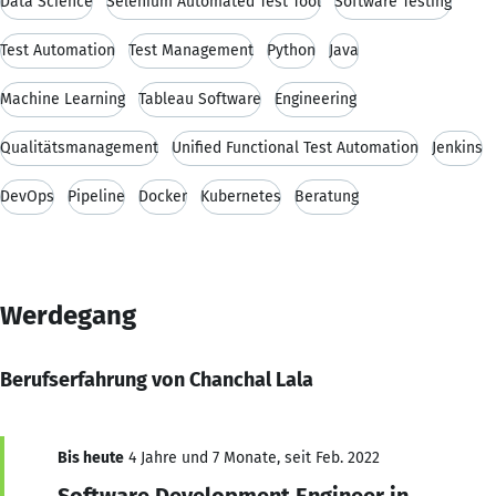
Data Science
Selenium Automated Test Tool
Software Testing
Test Automation
Test Management
Python
Java
Machine Learning
Tableau Software
Engineering
Qualitätsmanagement
Unified Functional Test Automation
Jenkins
DevOps
Pipeline
Docker
Kubernetes
Beratung
Werdegang
Berufserfahrung von Chanchal Lala
Bis heute
4 Jahre und 7 Monate, seit Feb. 2022
Software Development Engineer in