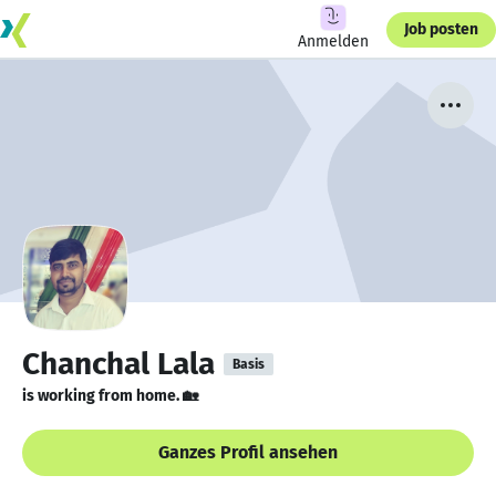
Job posten
Anmelden
Chanchal Lala
Basis
is working from home. 🏡
Ganzes Profil ansehen