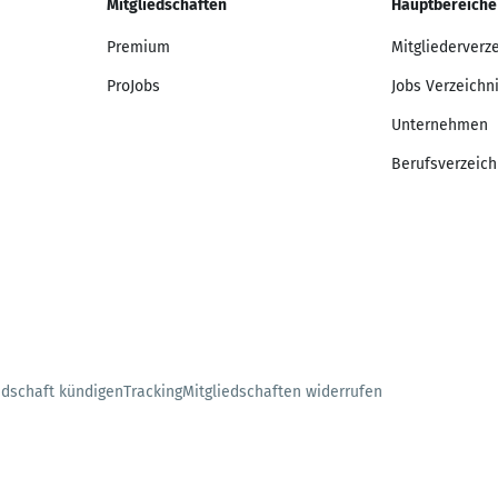
Mitgliedschaften
Hauptbereiche
Premium
Mitgliederverz
ProJobs
Jobs Verzeichn
Unternehmen
Berufsverzeich
edschaft kündigen
Tracking
Mitgliedschaften widerrufen