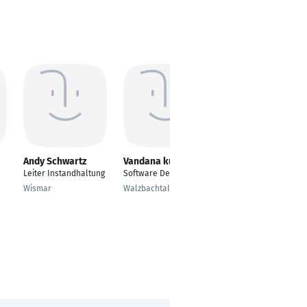
Andy Schwartz
Vandana kumari
Kathrin Weber
Leiter Instandhaltung
Software Developer
Projektleiterin
Wismar
Walzbachtal
Zürich