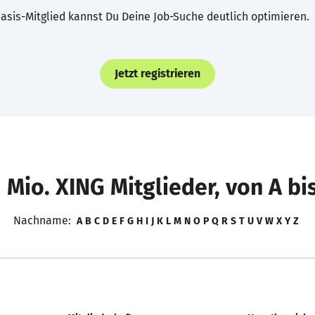
asis-Mitglied kannst Du Deine Job-Suche deutlich optimieren.
Jetzt registrieren
 Mio. XING Mitglieder, von A bi
Nachname:
A
B
C
D
E
F
G
H
I
J
K
L
M
N
O
P
Q
R
S
T
U
V
W
X
Y
Z