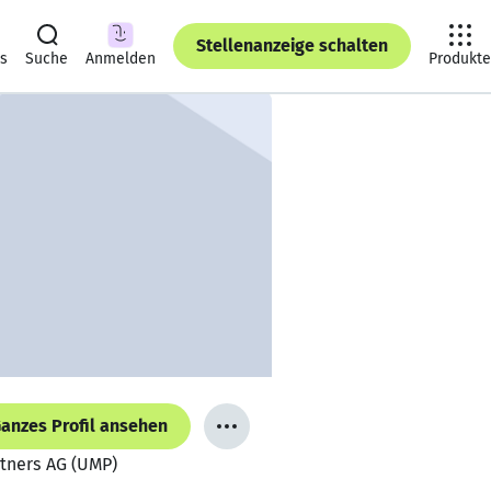
Stellenanzeige schalten
ts
Suche
Anmelden
Produkte
anzes Profil ansehen
rtners AG (UMP)