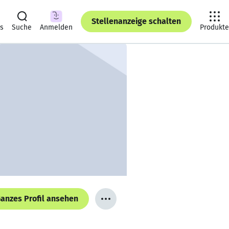
Stellenanzeige schalten
ts
Suche
Anmelden
Produkte
anzes Profil ansehen