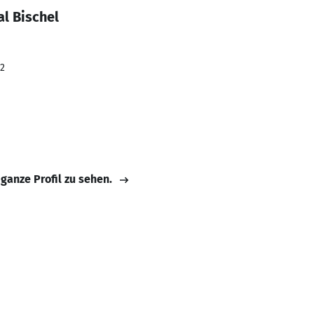
l Bischel
22
 ganze Profil zu sehen.