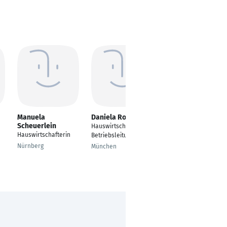
Manuela
Daniela Rother
Joanna Nietupski
Scheuerlein
Hauswirtschaftliche
Hauswirtschafterin in
Hauswirtschafterin
Betriebsleitung
der Gastronomie
Nürnberg
München
Böblingen