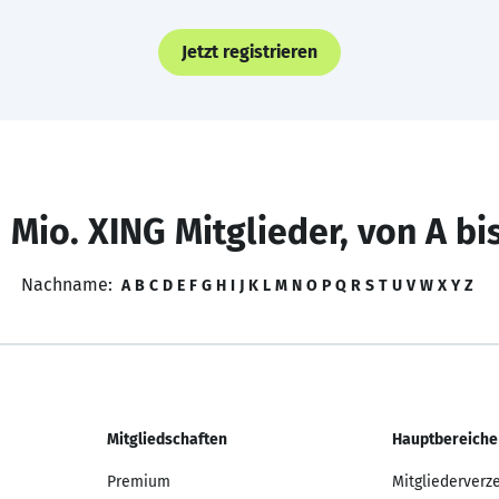
Jetzt registrieren
 Mio. XING Mitglieder, von A bi
Nachname:
A
B
C
D
E
F
G
H
I
J
K
L
M
N
O
P
Q
R
S
T
U
V
W
X
Y
Z
Mitgliedschaften
Hauptbereiche
Premium
Mitgliederverz