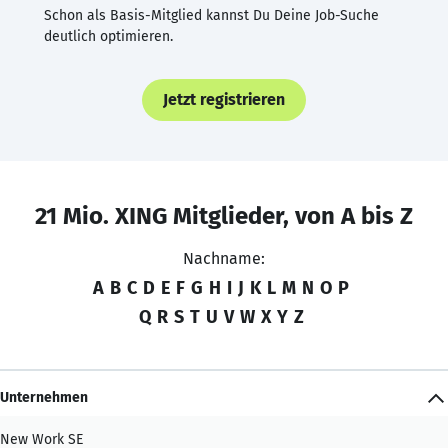
Schon als Basis-Mitglied kannst Du Deine Job-Suche
deutlich optimieren.
Jetzt registrieren
21 Mio. XING Mitglieder, von A bis Z
Nachname:
A
B
C
D
E
F
G
H
I
J
K
L
M
N
O
P
Q
R
S
T
U
V
W
X
Y
Z
Unternehmen
New Work SE