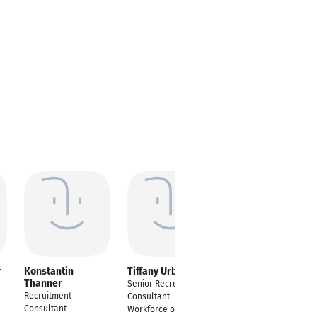
r
Konstantin
Tiffany Urbas
Sabrina Deo
Thanner
Senior Recruitment
Recruitment
Recruitment
Consultant - Microsoft
Consultant-
Consultant
Workforce of the
Healthcare