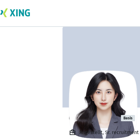
Charlene Liu
Basis
Angestellt, Sr. recruitmen