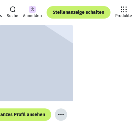
Stellenanzeige schalten
ts
Suche
Anmelden
Produkte
anzes Profil ansehen