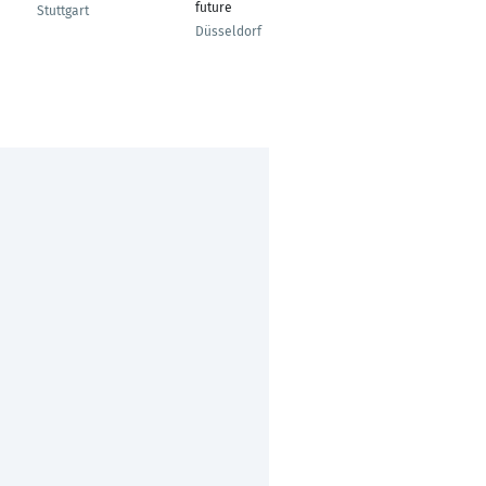
future
Communications
Stuttgart
Düsseldorf
Birmingham