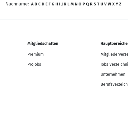
Nachname:
A
B
C
D
E
F
G
H
I
J
K
L
M
N
O
P
Q
R
S
T
U
V
W
X
Y
Z
Mitgliedschaften
Hauptbereiche
Premium
Mitgliederverz
ProJobs
Jobs Verzeichn
Unternehmen
Berufsverzeich