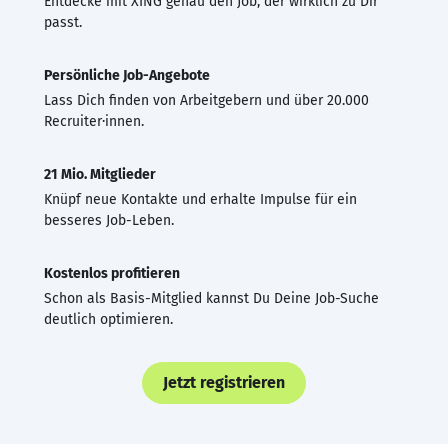
Entdecke mit XING genau den Job, der wirklich zu Dir
passt.
Persönliche Job-Angebote
Lass Dich finden von Arbeitgebern und über 20.000
Recruiter·innen.
21 Mio. Mitglieder
Knüpf neue Kontakte und erhalte Impulse für ein
besseres Job-Leben.
Kostenlos profitieren
Schon als Basis-Mitglied kannst Du Deine Job-Suche
deutlich optimieren.
Jetzt registrieren