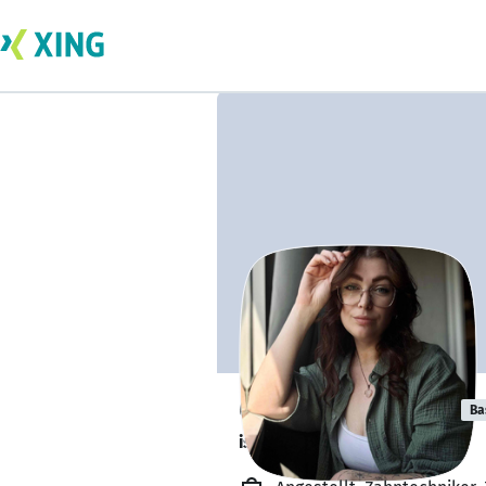
Charlotte Vinke
Ba
ist offen für Projekte. 🔎