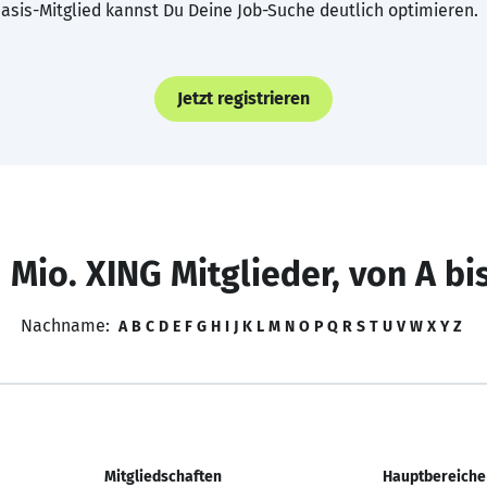
asis-Mitglied kannst Du Deine Job-Suche deutlich optimieren.
Jetzt registrieren
 Mio. XING Mitglieder, von A bi
Nachname:
A
B
C
D
E
F
G
H
I
J
K
L
M
N
O
P
Q
R
S
T
U
V
W
X
Y
Z
Mitgliedschaften
Hauptbereiche