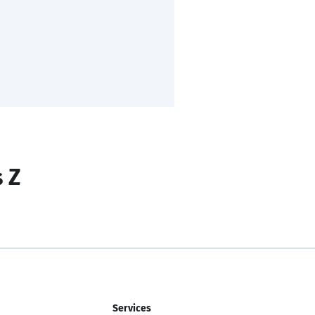
s Z
Services