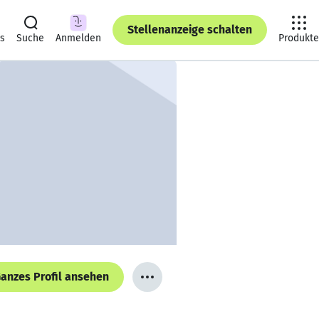
Stellenanzeige schalten
ts
Suche
Anmelden
Produkte
anzes Profil ansehen