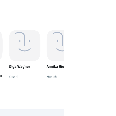
Olga Wagner
Annika Hiesl
Fatima Karaki
---
---
Zahntechnikermeister
er
in
Kassel
Munich
Pforzheim