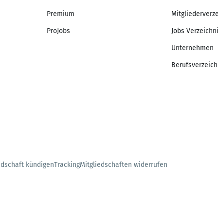
Premium
Mitgliederverz
ProJobs
Jobs Verzeichn
Unternehmen
Berufsverzeich
edschaft kündigen
Tracking
Mitgliedschaften widerrufen