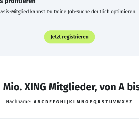
s profitieren
asis-Mitglied kannst Du Deine Job-Suche deutlich optimieren.
Jetzt registrieren
 Mio. XING Mitglieder, von A bi
Nachname:
A
B
C
D
E
F
G
H
I
J
K
L
M
N
O
P
Q
R
S
T
U
V
W
X
Y
Z