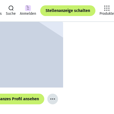
Stellenanzeige schalten
ts
Suche
Anmelden
Produkte
anzes Profil ansehen