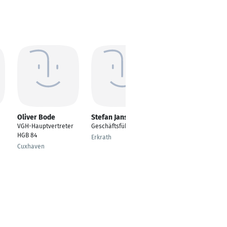
Oliver Bode
Stefan Janssen
Tomas Smetana
VGH-Hauptvertreter
Geschäftsführer
Dozent
HGB 84
Erkrath
Herzogenaurach
Cuxhaven