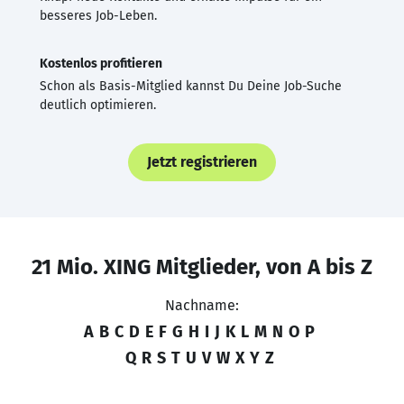
besseres Job-Leben.
Kostenlos profitieren
Schon als Basis-Mitglied kannst Du Deine Job-Suche
deutlich optimieren.
Jetzt registrieren
21 Mio. XING Mitglieder, von A bis Z
Nachname:
A
B
C
D
E
F
G
H
I
J
K
L
M
N
O
P
Q
R
S
T
U
V
W
X
Y
Z