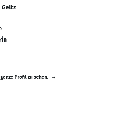
 Geltz
9
rin
 ganze Profil zu sehen.