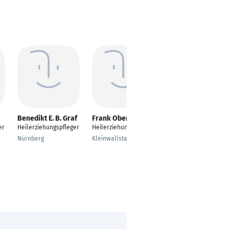
Benedikt E. B. Graf
Frank Oberle
Nadine Reino
er
Heilerziehungspfleger
Heilerziehungspfleger
Familienpflegerin in
Ausbildung zur
Nürnberg
Kleinwallstadt
Heilerziehungspfleger
in
Köln