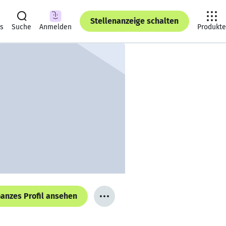
Stellenanzeige schalten
ts
Suche
Anmelden
Produkte
anzes Profil ansehen