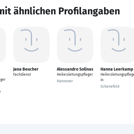
mit ähnlichen Profilangaben
Jana Beucher
Alessandro Solinas
Hanna Leerkamp
Fachdienst
Heilerziehungspfleger
Heilerziehungspfleg
eger
in
Hannover
Schenefeld
e