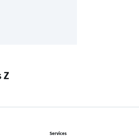
s Z
Services