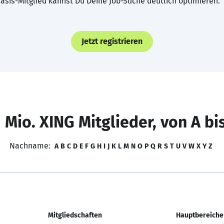
asis-Mitglied kannst Du Deine Job-Suche deutlich optimieren.
Jetzt registrieren
 Mio. XING Mitglieder, von A bi
Nachname:
A
B
C
D
E
F
G
H
I
J
K
L
M
N
O
P
Q
R
S
T
U
V
W
X
Y
Z
Mitgliedschaften
Hauptbereiche