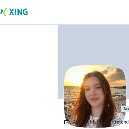
Chiara Osswald
Bas
Angestellt, Stellvertret