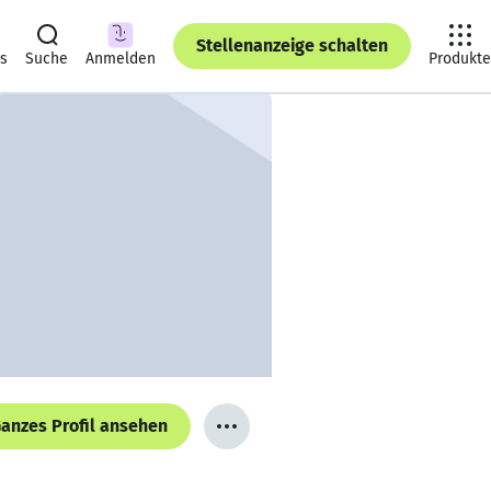
Stellenanzeige schalten
ts
Suche
Anmelden
Produkte
anzes Profil ansehen