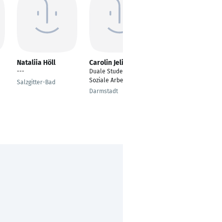
Nataliia Höll
Carolin Jelinek
Ann-Christin
Reimer
---
Duale Studentin
Pädagogische
Soziale Arbeit B. A.
Salzgitter-Bad
Fachkraft
Darmstadt
Schleswig